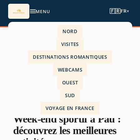
MENU
🇫🇷
FR
▾
NORD
Accueil
›
VISITES
Ouest
›
DESTINATIONS ROMANTIQUES
Week-end sportif à Pau : découvrez les
WEBCAMS
meilleures activités
OUEST
SUD
OUEST
VOYAGE EN FRANCE
Week-end sportif à Pau :
découvrez les meilleures