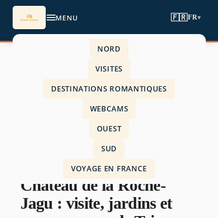
MENU
🇫🇷
FR
▾
NORD
Accueil
›
VISITES
Ouest
›
DESTINATIONS ROMANTIQUES
Château de la Roche-Jagu : visite, jardins et
WEBCAMS
panorama sur le Trieux
OUEST
SUD
OUEST
VOYAGE EN FRANCE
Château de la Roche-
Jagu : visite, jardins et