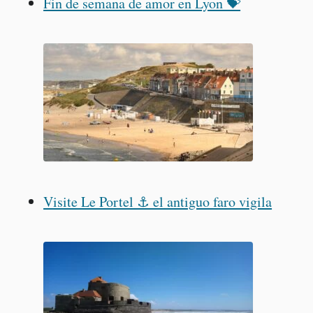
Fin de semana de amor en Lyon 💝
Visite Le Portel ⚓️ el antiguo faro vigila