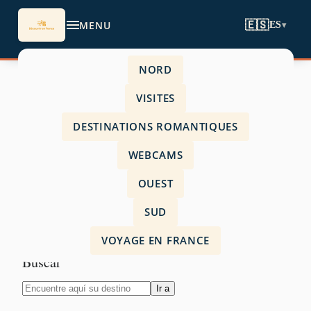
MENU
🇪🇸
ES
▾
NORD
VISITES
Descubra en🇫🇷 Francia
DESTINATIONS ROMANTIQUES
–¡Tu viaje comienza aquí!
WEBCAMS
OUEST
SUD
VOYAGE EN FRANCE
Buscar
Ir a