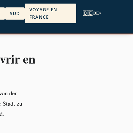
VOYAGE EN
T
SUD
🇩🇪
DE
▾
FRANCE
vrir en
von der
 Stadt zu
d.