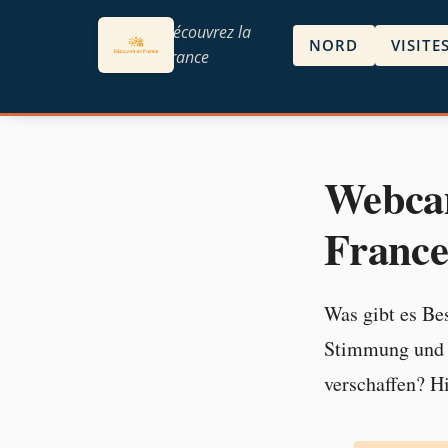
Découvrez la
NORD
VISITE
France
Webcam
Franc
Was gibt es Be
Stimmung und d
verschaffen? H