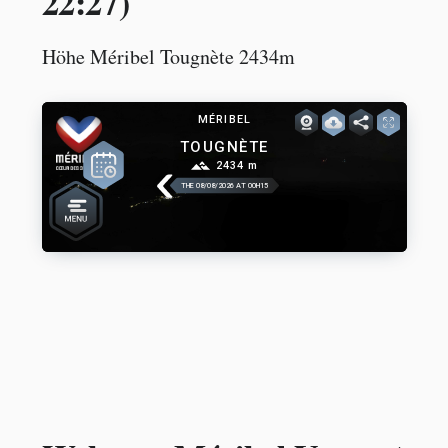
22:27
)
Höhe Méribel Tougnète 2434m