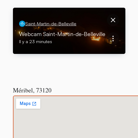
Méribel
,
73120