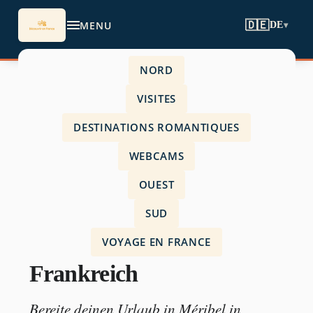
MENU
🇩🇪
DE
▾
NORD
Accueil
›
VISITES
Webcams
›
DESTINATIONS ROMANTIQUES
Webcam Méribel Frankreich
WEBCAMS
OUEST
SUD
WEBCAMS
VOYAGE EN FRANCE
Webcam Méribel
Frankreich
Bereite deinen Urlaub in Méribel in