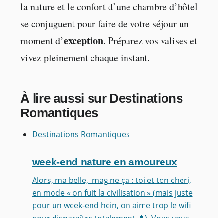
la nature et le confort d’une chambre d’hôtel
se conjuguent pour faire de votre séjour un
exception
moment d’
. Préparez vos valises et
vivez pleinement chaque instant.
À lire aussi sur Destinations
Romantiques
Destinations Romantiques
week-end nature en amoureux
Alors, ma belle, imagine ça : toi et ton chéri,
en mode « on fuit la civilisation » (mais juste
pour un week-end hein, on aime trop le wifi
pour disparaître totalement 🌲). Vous vous