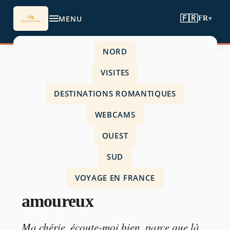
MENU
🇫🇷
FR
▾
NORD
Accueil
›
VISITES
Destinations Romantiques
›
DESTINATIONS ROMANTIQUES
week-end exceptionnel amoureux
WEBCAMS
OUEST
SUD
DESTINATIONS ROMANTIQUES
VOYAGE EN FRANCE
week-end exceptionnel
amoureux
Ma chérie, écoute-moi bien, parce que là,