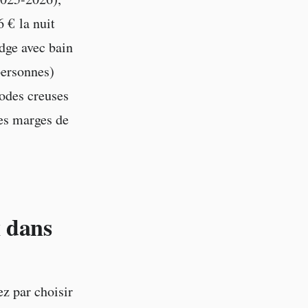
 € la nuit
odge avec bain
personnes)
odes creuses
des marges de
 dans
z par choisir