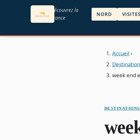
Découvrez la
NORD
VISITE
France
Accueil
›
Destinatio
week end e
DESTINATION
week