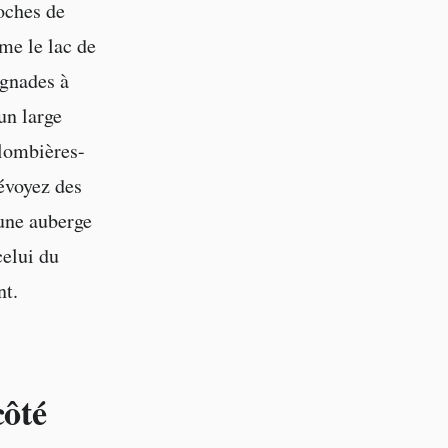
roches de
me le lac de
ignades à
un large
Plombières-
révoyez des
une auberge
celui du
nt.
côté