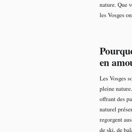
nature. Que v
les Vosges on
Pourquo
en amo
Les Vosges so
pleine nature
offrant des p
naturel prése
regorgent aus
de ski, de ba