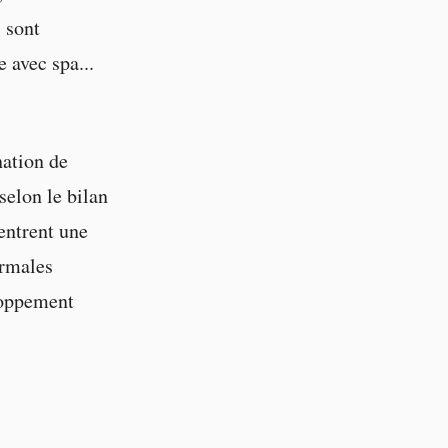
 sont
 avec spa...
nation de
selon le bilan
entrent une
ermales
loppement