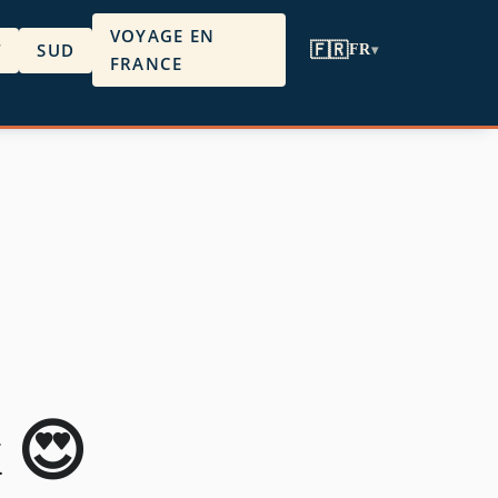
VOYAGE EN
T
SUD
🇫🇷
FR
▾
FRANCE
 😍