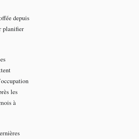
offée depuis
 planifier
mes
ttent
d’occupation
rès les
 mois à
ernières