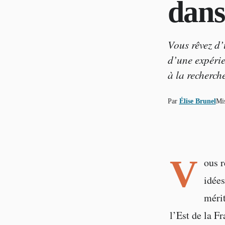
dans
Vous rêvez d’
d’une expérie
à la recherch
Par
Élise Brunel
Mis
V
ous r
idées
mérit
l’Est de la F