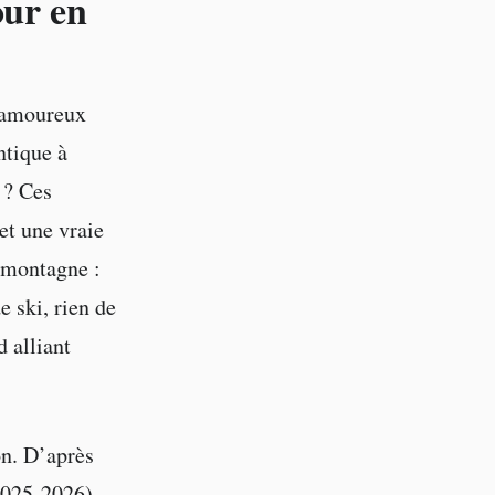
our en
n amoureux
ntique à
 ? Ces
et une vraie
e montagne :
e ski, rien de
 alliant
on. D’après
2025-2026),