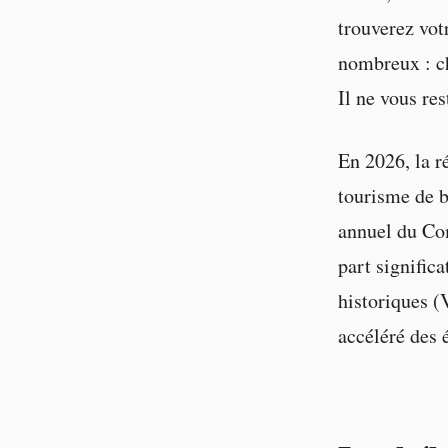
trouverez vot
nombreux : ch
Il ne vous res
En 2026, la r
tourisme de b
annuel du Co
part signific
historiques (
accéléré des 