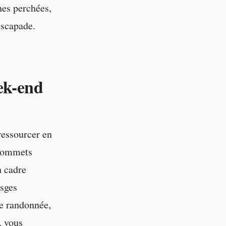
nes perchées,
escapade.
ek-end
ressourcer en
 sommets
n cadre
osges
de randonnée,
, vous