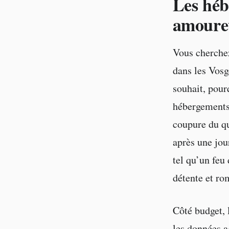
Les héb
amoureu
Vous cherchez
dans les Vosg
souhait, pour
hébergements 
coupure du qu
après une jour
tel qu’un feu
détente et ro
Côté budget, 
les données 