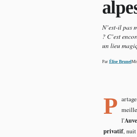
alpe
N’est-il pas 
? C’est encor
un lieu magi
Par
Élise Brunel
Mis
P
artag
meille
Auve
l'
privatif
, nui