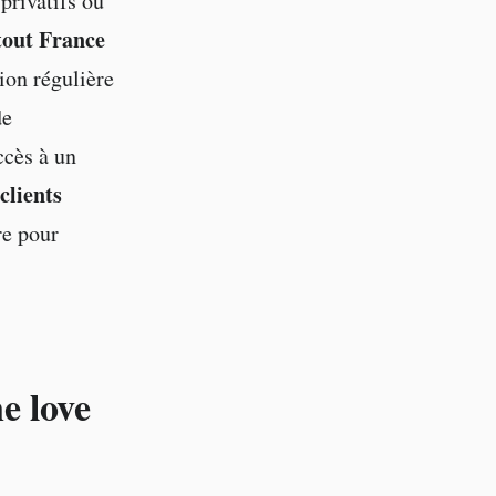
privatifs ou
tout France
ion régulière
de
ccès à un
 clients
re pour
e love