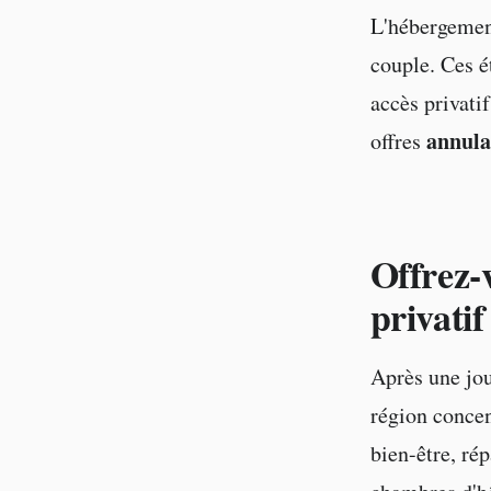
L'hébergement
couple. Ces ét
accès privati
annula
offres
Offrez-
privatif
Après une jou
région concen
bien-être, rép