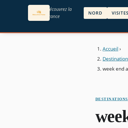
Découvrez la
NORD
VISITE
France
Accueil
›
Destinatio
week end a
DESTINATION
week