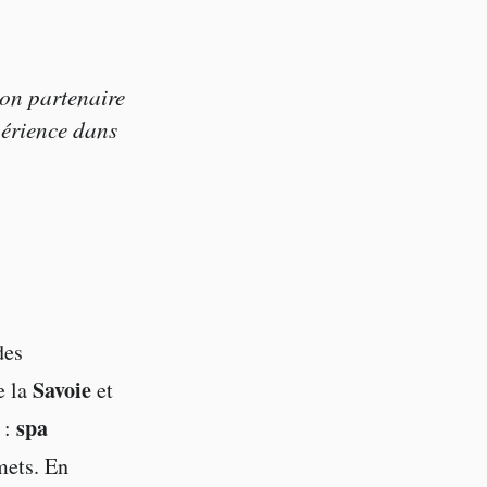
son partenaire
périence dans
des
Savoie
e la
et
spa
 :
mets. En