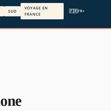
VOYAGE EN
T
SUD
🇫🇷
FR
▾
FRANCE
hone