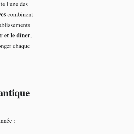
te l'une des
ves
combinent
tablissements
 et le dîner
,
longer chaque
antique
année :