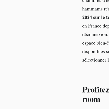
chambres d'hô
hammams rése
2024 sur le 
en France dep
déconnexion. 
espace bien-ê
disponibles su
sélectionner l
Profite
room