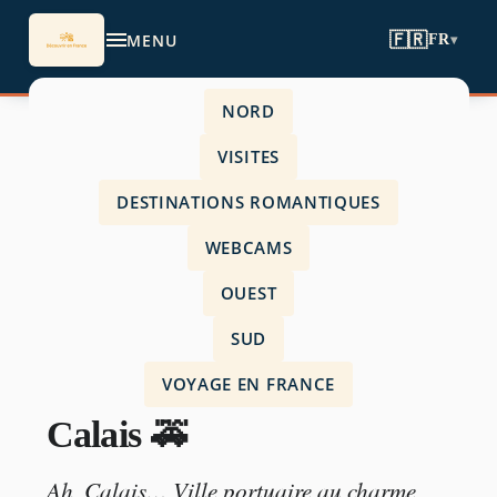
MENU
🇫🇷
FR
▾
NORD
Accueil
›
VISITES
Visites
›
DESTINATIONS ROMANTIQUES
Se garer dans la ville de Calais 🚕
WEBCAMS
OUEST
SUD
VISITES
VOYAGE EN FRANCE
Se garer dans la ville de
Calais 🚕
Ah, Calais… Ville portuaire au charme