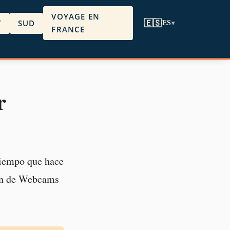
VOYAGE EN
T
SUD
🇪🇸
ES
▾
FRANCE
r
tiempo que hace
ión de Webcams