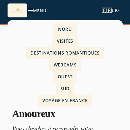
MENU
🇫🇷
FR
▾
NORD
Accueil
›
VISITES
Visites
›
DESTINATIONS ROMANTIQUES
Week end Insolite en Amoureux
WEBCAMS
OUEST
SUD
VISITES
VOYAGE EN FRANCE
Week end Insolite en
Amoureux
Vous cherchez à surprendre votre